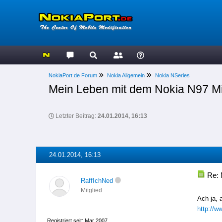
NokiaPort.de Forum
Nokia Allgemein
Nokia NSeries
Mein Leben mit dem Nokia N97 Mi
Letzter Beitrag:
24.01.2014, 16:13
24.01.2014, 16:13
Re: 
RaffIchNed
Mitglied
Ach ja, 
http://
Registriert seit: Mar 2007