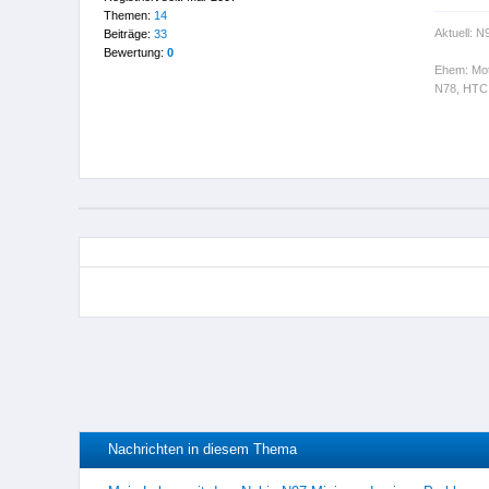
Themen:
14
Aktuell: N
Beiträge:
33
Bewertung:
0
Ehem: Mot
N78, HTC 
Nachrichten in diesem Thema