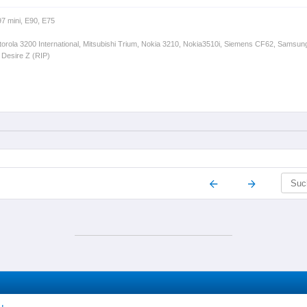
97 mini, E90, E75
orola 3200 International, Mitsubishi Trium, Nokia 3210, Nokia3510i, Siemens CF62, Samsu
Desire Z (RIP)