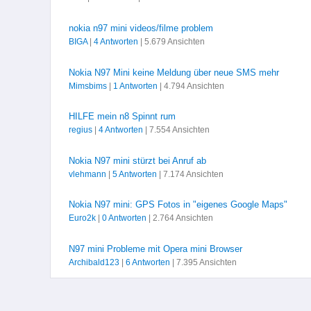
nokia n97 mini videos/filme problem
BIGA
|
4 Antworten
| 5.679 Ansichten
Nokia N97 Mini keine Meldung über neue SMS mehr
Mimsbims
|
1 Antworten
| 4.794 Ansichten
HILFE mein n8 Spinnt rum
regius
|
4 Antworten
| 7.554 Ansichten
Nokia N97 mini stürzt bei Anruf ab
vlehmann
|
5 Antworten
| 7.174 Ansichten
Nokia N97 mini: GPS Fotos in "eigenes Google Maps"
Euro2k
|
0 Antworten
| 2.764 Ansichten
N97 mini Probleme mit Opera mini Browser
Archibald123
|
6 Antworten
| 7.395 Ansichten