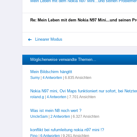
Mein Leben mit dem Nokia N97 Mini...und seinen Problemen
Re: Mein Leben mit dem Nokia N97 Mini...und seinen P
Linearer Modus
Möglicherweise verwandte Themen…
Mein Bildschirm hängttt
Sumy
|
4 Antworten
| 6.835 Ansichten
Nokia N97 mini, Ovi Maps funktioniert nur sofort, bei Netzt
roland.g
|
4 Antworten
| 7.701 Ansichten
Was ist mein N8 noch wert ?
UncleSam
|
2 Antworten
| 6.327 Ansichten
konflikt bei rufumleitung nokia n97 mini !?
Fino
|
6 Antworten
| 9.261 Ansichten