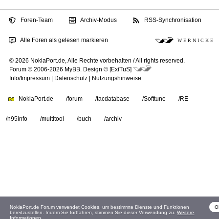
Foren-Team
Archiv-Modus
RSS-Synchronisation
Alle Foren als gelesen markieren
W E R N I C K E
© 2026 NokiaPort.de,
Alle Rechte vorbehalten /
All rights reserved.
Forum © 2006-2026
MyBB
.
Design © [ExiTuS]
Info/Impressum
|
Datenschutz
|
Nutzungshinweise
NokiaPort.de
/forum
/tacdatabase
/Softtune
/RE
/n95info
/multitool
/buch
/archiv
NokiaPort.de Forum verwendet Cookies, um bestimmte Dienste und Funktionen
O
bereitzustellen. Indem Sie fortfahren, stimmen Sie dieser Verwendung zu.
Weitere
Informationen