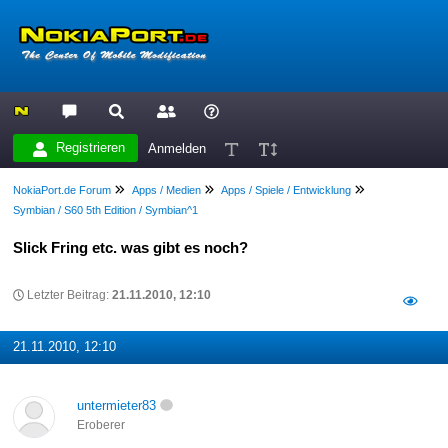
Registrieren
Anmelden
NokiaPort.de Forum
Apps / Medien
Apps / Spiele / Entwicklung
Symbian / S60 5th Edition / Symbian^1
Slick Fring etc. was gibt es noch?
Letzter Beitrag:
21.11.2010, 12:10
21.11.2010, 12:10
untermieter83
Eroberer