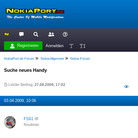
Registrieren
Anmelden
NokiaPort.de Forum
Nokia Allgemein
Nokia-Forum
Suche neues Handy
Letzter Beitrag:
27.08.2009, 17:02
03.04.2009, 10:06
FS61
Routinier