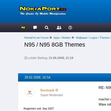
NokiaPort.de Forum
Apps / Medien
Wallpaper / Logos / Themen 
N95 / N95 8GB Themes
Letzter Beitrag:
21.06.2008, 11:19
29.02.2008, 16:54
RE: N9
Bernhardt
Super Moderator
machst 
Wäre tol
Registriert seit: Sep 2007