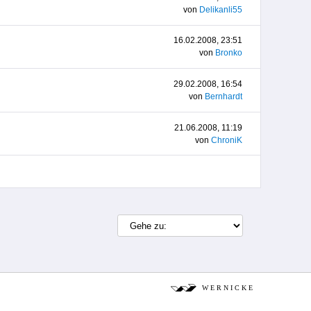
von
Delikanli55
16.02.2008, 23:51
von
Bronko
29.02.2008, 16:54
von
Bernhardt
21.06.2008, 11:19
von
ChroniK
W E R N I C K E