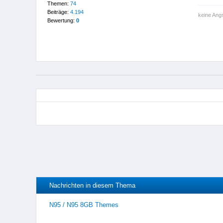
Themen:
74
Beiträge:
4.194
keine Angs
Bewertung:
0
Nachrichten in diesem Thema
N95 / N95 8GB Themes