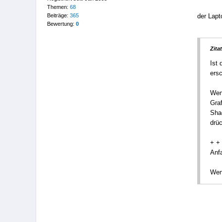
Themen:
68
Beiträge:
365
der Lapt
Bewertung:
0
Zitat
Ist 
ersc
Wenn
Graf
Sha
drü
+ +
Anf
Wend