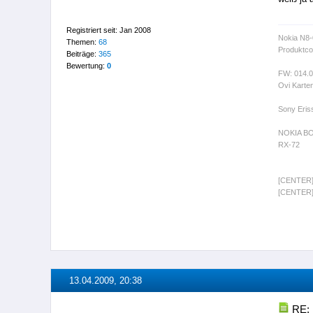
Registriert seit: Jan 2008
Nokia N8
Themen:
68
Produktco
Beiträge:
365
Bewertung:
0
FW: 014.
Ovi Karte
Sony Eris
NOKIA B
RX-72
[CENTER
[CENTER]
13.04.2009, 20:38
RE: 