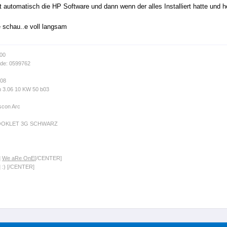
irt automatisch die HP Software und dann wenn der alles Installiert hatte und 
 schau..e voll langsam
-00
de: 0599762
008
n 3.06 10 KW 50 b03
scon Arc
OOKLET 3G SCHWARZ
]
We aRe OnE
[/CENTER]
 :) [/CENTER]