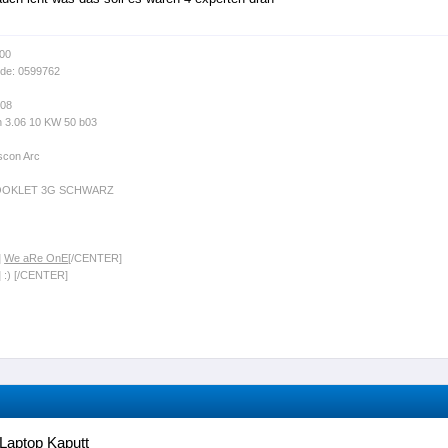
-00
de: 0599762
008
n 3.06 10 KW 50 b03
scon Arc
OOKLET 3G SCHWARZ
]
We aRe OnE
[/CENTER]
 :) [/CENTER]
Laptop Kaputt