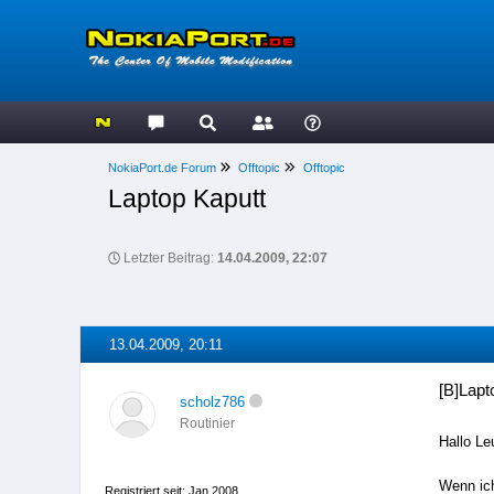
NokiaPort.de Forum
Offtopic
Offtopic
Laptop Kaputt
Letzter Beitrag:
14.04.2009, 22:07
13.04.2009, 20:11
[B]Lapt
scholz786
Routinier
Hallo Le
Wenn ich
Registriert seit: Jan 2008