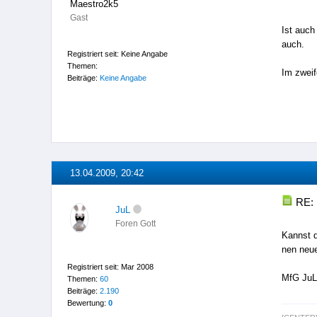
Maestro2k5
Gast
Ist auch
auch.
Registriert seit: Keine Angabe
Themen:
Im zweif
Beiträge:
Keine Angabe
13.04.2009, 20:42
RE: 
JuL
Foren Gott
Kannst d
nen neu
Registriert seit: Mar 2008
MfG Ju
Themen:
60
Beiträge:
2.190
Bewertung:
0