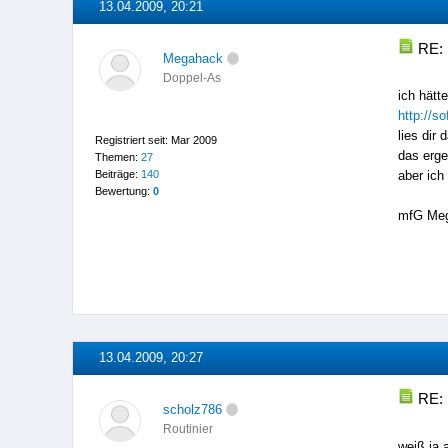
13.04.2009, 20:21
RE: 
Megahack
Doppel-As
ich hätt
http://s
lies dir
Registriert seit: Mar 2009
das erge
Themen:
27
Beiträge:
140
aber ich
Bewertung:
0
mfG Me
13.04.2009, 20:27
RE: 
scholz786
Routinier
weiß ja 