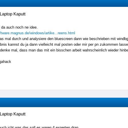
Laptop Kaputt
e da auch noch ne idee.
oftware.magnus.de/windows/artike...reens.html
 das mal durch und analysiere den bluescreen dann wie beschrieben mit windb
bnis kannst du ja dann vielleicht mal posten oder mir per pn zukommen lass
 denke mal, dass man das mit ein bisschen arbeit wahrscheinlich wieder hi
gahack
Laptop Kaputt
auch icht was das soll es waren 4 experten dran