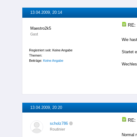
13.04.2009, 20:14
RE: 
Maestro2k5
Gast
Wie hast
Registriert seit: Keine Angabe
Startet 
Themen:
Beiträge:
Keine Angabe
Wechles
13.04.2009, 20:20
RE: 
scholz786
Routinier
Normal r