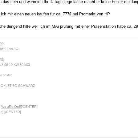
 das sein und wenn ich Ihn 4 Tage liege lasse macht er keine Fehler meldung
l ich mir einen neuen kaufen für ca. 777€ bei Promarkt von HP
che dringend hilfe weil ich im MAi prüfung mit einer Präsenstation habe ca. 2
-00
de: 0599762
008
n 3.06 10 KW 50 b03
scon Arc
OOKLET 3G SCHWARZ
]
We aRe OnE
[/CENTER]
 :) [/CENTER]