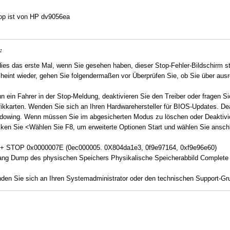
op ist von HP dv9056ea
:
dies das erste Mal, wenn Sie gesehen haben, dieser Stop-Fehler-Bildschirm s
heint wieder, gehen Sie folgendermaßen vor Überprüfen Sie, ob Sie über aus
 ein Fahrer in der Stop-Meldung, deaktivieren Sie den Treiber oder fragen Si
ikkarten. Wenden Sie sich an Ihren Hardwarehersteller für BIOS-Updates. De
dowing. Wenn müssen Sie im abgesicherten Modus zu löschen oder Deaktivi
cken Sie <Wählen Sie F8, um erweiterte Optionen Start und wählen Sie ansc
 + STOP 0x0000007E (0ec000005. 0X804da1e3, 0f9e97164, 0xf9e96e60)
ang Dump des physischen Speichers Physikalische Speicherabbild Complete
en Sie sich an Ihren Systemadministrator oder den technischen Support-Grup