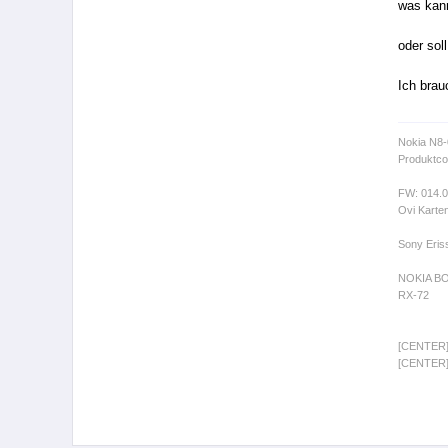
was kann
oder sol
Ich brau
Nokia N8
Produktco
FW: 014.
Ovi Karte
Sony Eris
NOKIA B
RX-72
[CENTER
[CENTER]