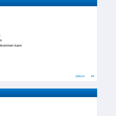
g
en
nbekommen kann
Zitieren
#4