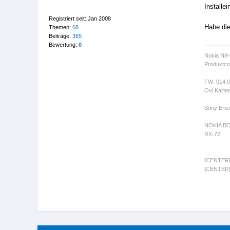
Installe
Registriert seit: Jan 2008
Habe die
Themen:
68
Beiträge:
365
Bewertung:
0
Nokia N8
Produktco
FW: 014.
Ovi Karte
Sony Eris
NOKIA B
RX-72
[CENTER
[CENTER]