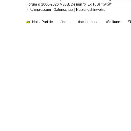
Forum © 2006-2026
MyBB
.
Design © [ExiTuS]
Info/Impressum
|
Datenschutz
|
Nutzungshinweise
NokiaPort.de
/forum
/tacdatabase
/Softtune
/