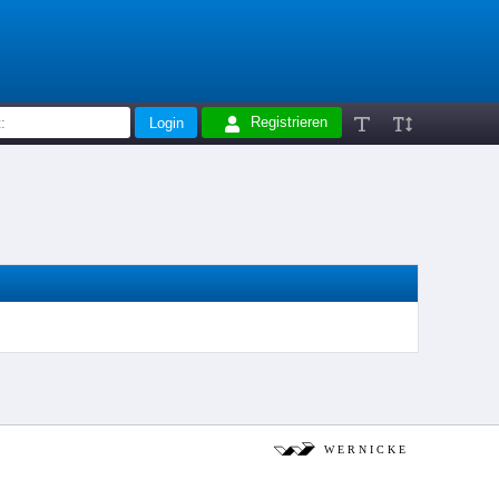
Registrieren
W E R N I C K E