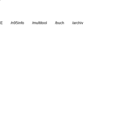
RE
/n95info
/multitool
/buch
/archiv