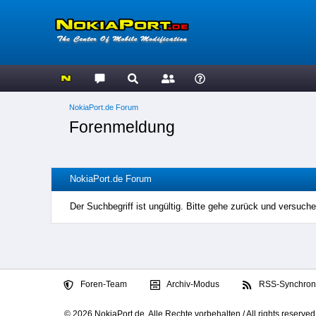
NokiaPort.de Forum
Forenmeldung
NokiaPort.de Forum
Der Suchbegriff ist ungültig. Bitte gehe zurück und versuche
Foren-Team
Archiv-Modus
RSS-Synchroni
© 2026 NokiaPort.de,
Alle Rechte vorbehalten /
All rights reserved