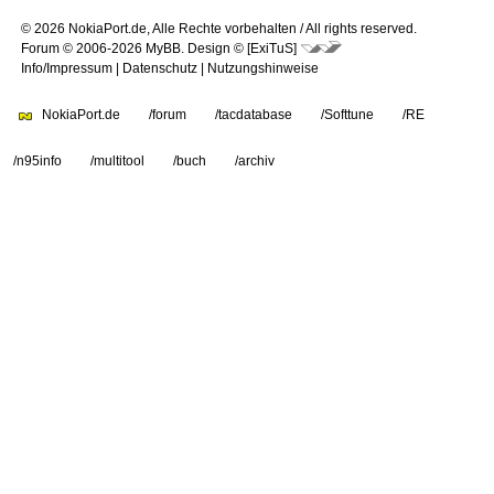
© 2026 NokiaPort.de,
Alle Rechte vorbehalten /
All rights reserved.
Forum © 2006-2026
MyBB
.
Design © [ExiTuS]
Info/Impressum
|
Datenschutz
|
Nutzungshinweise
NokiaPort.de
/forum
/tacdatabase
/Softtune
/RE
/n95info
/multitool
/buch
/archiv