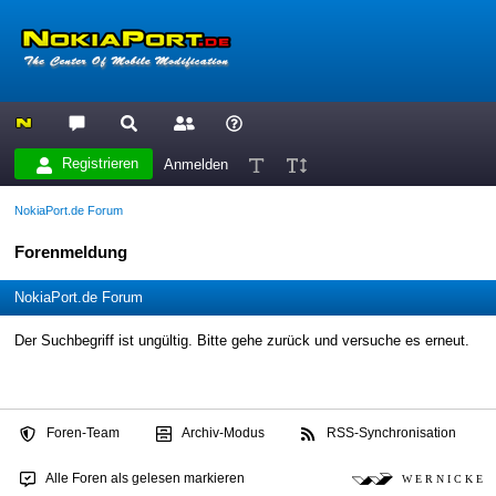
Registrieren
Anmelden
NokiaPort.de Forum
Forenmeldung
NokiaPort.de Forum
Der Suchbegriff ist ungültig. Bitte gehe zurück und versuche es erneut.
Foren-Team
Archiv-Modus
RSS-Synchronisation
Alle Foren als gelesen markieren
W E R N I C K E