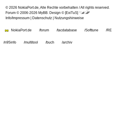
© 2026 NokiaPort.de,
Alle Rechte vorbehalten /
All rights reserved.
Forum © 2006-2026
MyBB
.
Design © [ExiTuS]
Info/Impressum
|
Datenschutz
|
Nutzungshinweise
NokiaPort.de
/forum
/tacdatabase
/Softtune
/RE
/n95info
/multitool
/buch
/archiv