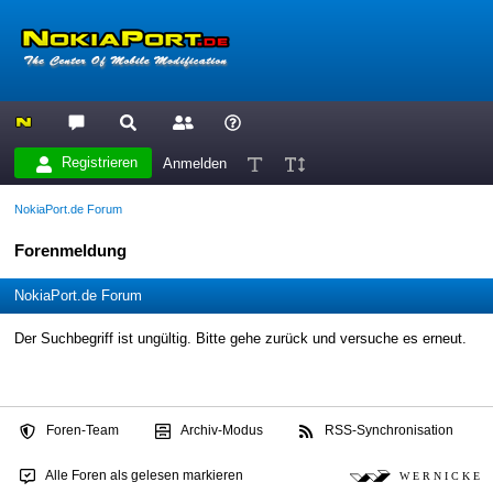
Registrieren
Anmelden
NokiaPort.de Forum
Forenmeldung
NokiaPort.de Forum
Der Suchbegriff ist ungültig. Bitte gehe zurück und versuche es erneut.
Foren-Team
Archiv-Modus
RSS-Synchronisation
Alle Foren als gelesen markieren
W E R N I C K E