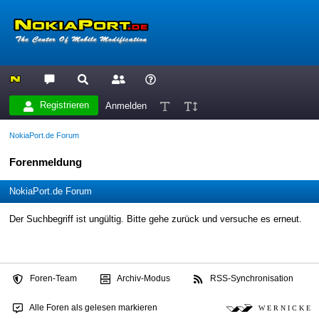
Registrieren
Anmelden
NokiaPort.de Forum
Forenmeldung
NokiaPort.de Forum
Der Suchbegriff ist ungültig. Bitte gehe zurück und versuche es erneut.
Foren-Team
Archiv-Modus
RSS-Synchronisation
Alle Foren als gelesen markieren
W E R N I C K E