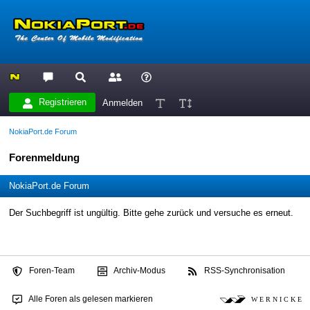
Registrieren
Anmelden
NokiaPort.de Forum
Forenmeldung
NokiaPort.de Forum
Der Suchbegriff ist ungültig. Bitte gehe zurück und versuche es erneut.
Foren-Team
Archiv-Modus
RSS-Synchronisation
Alle Foren als gelesen markieren
W E R N I C K E