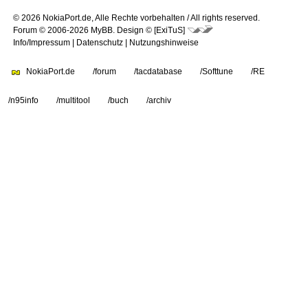
© 2026 NokiaPort.de,
Alle Rechte vorbehalten /
All rights reserved.
Forum © 2006-2026
MyBB
.
Design © [ExiTuS]
Info/Impressum
|
Datenschutz
|
Nutzungshinweise
NokiaPort.de
/forum
/tacdatabase
/Softtune
/RE
/n95info
/multitool
/buch
/archiv