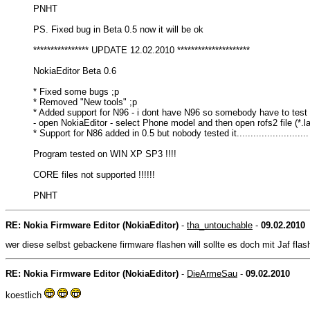
PNHT
PS. Fixed bug in Beta 0.5 now it will be ok
**************** UPDATE 12.02.2010 *********************
NokiaEditor Beta 0.6
* Fixed some bugs ;p
* Removed "New tools" ;p
* Added support for N96 - i dont have N96 so somebody have to test i
- open NokiaEditor - select Phone model and then open rofs2 file (*.l
* Support for N86 added in 0.5 but nobody tested it..........................
Program tested on WIN XP SP3 !!!!
CORE files not supported !!!!!!
PNHT
RE: Nokia Firmware Editor (NokiaEditor)
-
tha_untouchable
-
09.02.2010
wer diese selbst gebackene firmware flashen will sollte es doch mit Jaf flash
RE: Nokia Firmware Editor (NokiaEditor)
-
DieArmeSau
-
09.02.2010
koestlich