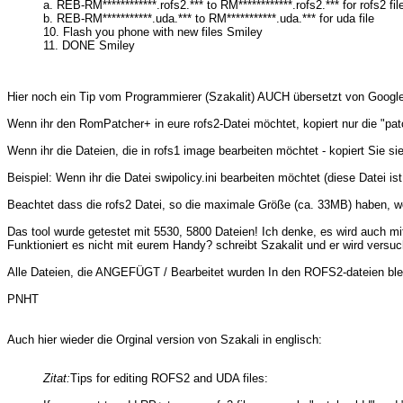
a. REB-RM************.rofs2.*** to RM************.rofs2.*** for rofs2 fil
b. REB-RM***********.uda.*** to RM***********.uda.*** for uda file
10. Flash you phone with new files Smiley
11. DONE Smiley
Hier noch ein Tip vom Programmierer (Szakalit) AUCH übersetzt von Google
Wenn ihr den RomPatcher+ in eure rofs2-Datei möchtet, kopiert nur die "pat
Wenn ihr die Dateien, die in rofs1 image bearbeiten möchtet - kopiert Sie 
Beispiel: Wenn ihr die Datei swipolicy.ini bearbeiten möchtet (diese Datei is
Beachtet dass die rofs2 Datei, so die maximale Größe (ca. 33MB) haben, we
Das tool wurde getestet mit 5530, 5800 Dateien! Ich denke, es wird auch mi
Funktioniert es nicht mit eurem Handy? schreibt Szakalit und er wird versu
Alle Dateien, die ANGEFÜGT / Bearbeitet wurden In den ROFS2-dateien 
PNHT
Auch hier wieder die Orginal version von Szakali in englisch:
Zitat:
Tips for editing ROFS2 and UDA files: