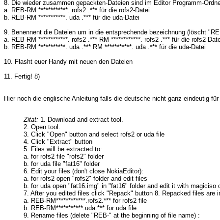
8. Die wieder zusammen gepackten-Dateien sind im Editor Programm-Ordne
a. REB-RM ************. rofs2 .*** für die rofs2-Datei
b. REB-RM ***********. uda .*** für die uda-Datei
9. Benennent die Dateien um in die entsprechende bezeichnung (löscht "R
a. REB-RM ************. rofs2 .*** RM ************. rofs2 .*** für die rofs2 Date
b. REB-RM ***********. uda .*** RM ***********. uda .*** für die uda-Datei
10. Flasht euer Handy mit neuen den Dateien
11. Fertig! 8)
Hier noch die englische Anleitung falls die deutsche nicht ganz eindeutig für 
Zitat:
1. Download and extract tool.
2. Open tool.
3. Click "Open" button and select rofs2 or uda file
4. Click "Extract" button
5. Files will be extracted to:
a. for rofs2 file "rofs2" folder
b. for uda file "fat16" folder
6. Edit your files (don't close NokiaEditor):
a. for rofs2 open "rofs2" folder and edit files
b. for uda open "fat16.img" in "fat16" folder and edit it with magiciso
7. After you edited files click "Repack" button 8. Repacked files are i
a. REB-RM************.rofs2.*** for rofs2 file
b. REB-RM***********.uda.*** for uda file
9. Rename files (delete "REB-" at the beginning of file name) :