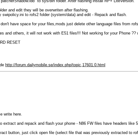
"patcherShadow.ldd" to sys/bin folder. After flashing install RP+ LiteVersion.
lder and edit they will be overwriten after flashing.
opy swipolicy.ini to rofs2 folder (system/data) and edit - Repack and flash.
n't have space for your files,mods just delete other language files from rofs
files and others, it will not work with E51 files!!! Not working for your Phone ?
ARD RESET
rde
http://forum.dailymobile.se/index.php/topic,17601.0.html
e write here.
 to extract and repack and flash your phone - N86 FW files have headers like 
tract button, just click open file (select file that was previously extracted to r