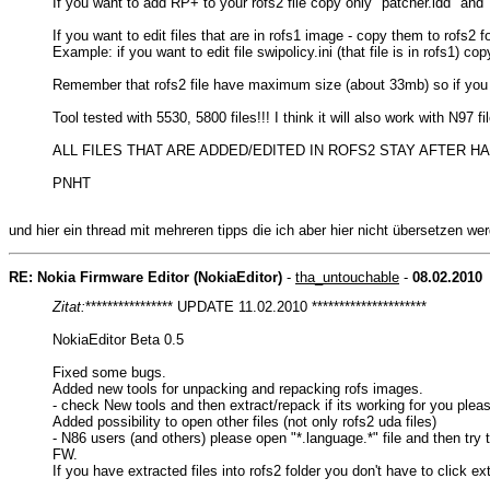
If you want to add RP+ to your rofs2 file copy only "patcher.ldd" and 
If you want to edit files that are in rofs1 image - copy them to rofs2 fo
Example: if you want to edit file swipolicy.ini (that file is in rofs1) c
Remember that rofs2 file have maximum size (about 33mb) so if you do
Tool tested with 5530, 5800 files!!! I think it will also work with N97 
ALL FILES THAT ARE ADDED/EDITED IN ROFS2 STAY AFTER H
PNHT
und hier ein thread mit mehreren tipps die ich aber hier nicht übersetzen we
RE: Nokia Firmware Editor (NokiaEditor)
-
tha_untouchable
-
08.02.2010
Zitat:
**************** UPDATE 11.02.2010 *********************
NokiaEditor Beta 0.5
Fixed some bugs.
Added new tools for unpacking and repacking rofs images.
- check New tools and then extract/repack if its working for you pleas
Added possibility to open other files (not only rofs2 uda files)
- N86 users (and others) please open "*.language.*" file and then try
FW.
If you have extracted files into rofs2 folder you don't have to click ex