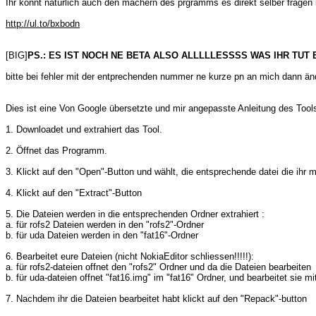
Ihr könnt natürlich auch den machern des prgramms es direkt selber fragen 
http://ul.to/bxbodn
[BIG]
PS.: ES IST NOCH NE BETA ALSO ALLLLLESSSS WAS IHR TUT 
bitte bei fehler mit der entprechenden nummer ne kurze pn an mich dann ä
Dies ist eine Von Google übersetzte und mir angepasste Anleitung des Tool
1. Downloadet und extrahiert das Tool.
2. Öffnet das Programm.
3. Klickt auf den "Open"-Button und wählt, die entsprechende datei die ihr mo
4. Klickt auf den "Extract"-Button
5. Die Dateien werden in die entsprechenden Ordner extrahiert :
a. für rofs2 Dateien werden in den "rofs2"-Ordner
b. für uda Dateien werden in den "fat16"-Ordner
6. Bearbeitet eure Dateien (nicht NokiaEditor schliessen!!!!!):
a. für rofs2-dateien offnet den "rofs2" Ordner und da die Dateien bearbeiten
b. für uda-dateien offnet "fat16.img" im "fat16" Ordner, und bearbeitet sie
7. Nachdem ihr die Dateien bearbeitet habt klickt auf den "Repack"-button