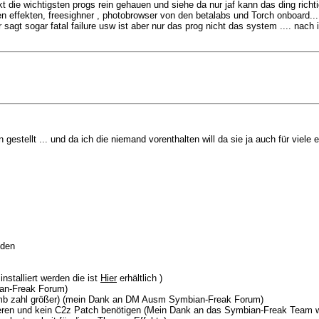
ie wichtigsten progs rein gehauen und siehe da nur jaf kann das ding richtig 
hemen effekten, freesighner , photobrowser von den betalabs und Torch onboard
 sagt sogar fatal failure usw ist aber nur das prog nicht das system .... nach in
stellt ... und da ich die niemand vorenthalten will da sie ja auch für viele e
nden
nstalliert werden die ist
Hier
erhältlich )
an-Freak Forum)
er mb zahl größer) (mein Dank an DM Ausm Symbian-Freak Forum)
ktionieren und kein C2z Patch benötigen (Mein Dank an das Symbian-Frea