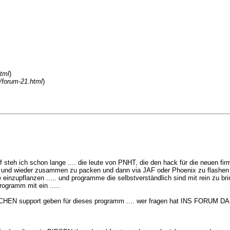
html
)
m/forum-21.html
)
uf steh ich schon lange .... die leute von PNHT, die den hack für die neuen fi
 und wieder zusammen zu packen und dann via JAF oder Phoenix zu flashen ..
are einzupflanzen ..... und programme die selbstverständlich sind mit rein zu 
rogramm mit ein .....
ÖNLICHEN support geben für dieses programm .... wer fragen hat INS FO