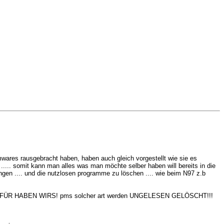
rmwares rausgebracht haben, haben auch gleich vorgestellt wie sie es
... somit kann man alles was man möchte selber haben will bereits in die
bringen .... und die nutzlosen programme zu löschen .... wie beim N97 z.b
RUM DAFÜR HABEN WIRS! pms solcher art werden UNGELESEN GELÖSCHT!!!