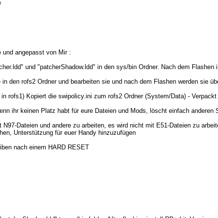
e
 und angepasst von Mir :
cher.ldd" und "patcherShadow.ldd" in den sys/bin Ordner. Nach dem Flashen ins
sie in den rofs2 Ordner und bearbeiten sie und nach dem Flashen werden sie 
t in rofs1) Kopiert die swipolicy.ini zum rofs2 Ordner (System/Data) - Verpackt
nn ihr keinen Platz habt für eure Dateien und Mods, löscht einfach anderen 
t N97-Dateien und andere zu arbeiten, es wird nicht mit E51-Dateien zu arbeit
chen, Unterstützung für euer Handy hinzuzufügen
bleiben nach einem HARD RESET