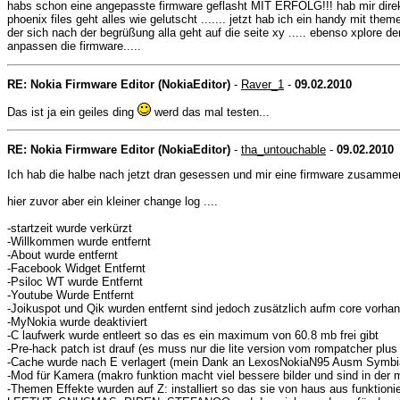
habs schon eine angepasste firmware geflasht MIT ERFOLG!!! hab mir direkt d
phoenix files geht alles wie gelutscht ....... jetzt hab ich ein handy mit t
der sich nach der begrüßung alla geht auf die seite xy ..... ebenso xplore der
anpassen die firmware.....
RE: Nokia Firmware Editor (NokiaEditor)
-
Raver_1
-
09.02.2010
Das ist ja ein geiles ding
werd das mal testen...
RE: Nokia Firmware Editor (NokiaEditor)
-
tha_untouchable
-
09.02.2010
Ich hab die halbe nach jetzt dran gesessen und mir eine firmware zusammen ge
hier zuvor aber ein kleiner change log ....
-startzeit wurde verkürzt
-Willkommen wurde entfernt
-About wurde entfernt
-Facebook Widget Entfernt
-Psiloc WT wurde Entfernt
-Youtube Wurde Entfernt
-Joikuspot und Qik wurden entfernt sind jedoch zusätzlich aufm core vorha
-MyNokia wurde deaktiviert
-C laufwerk wurde entleert so das es ein maximum von 60.8 mb frei gibt
-Pre-hack patch ist drauf (es muss nur die lite version vom rompatcher plus i
-Cache wurde nach E verlagert (mein Dank an LexosNokiaN95 Ausm Symbi
-Mod für Kamera (makro funktion macht viel bessere bilder und sind in d
-Themen Effekte wurden auf Z: installiert so das sie von haus aus fun