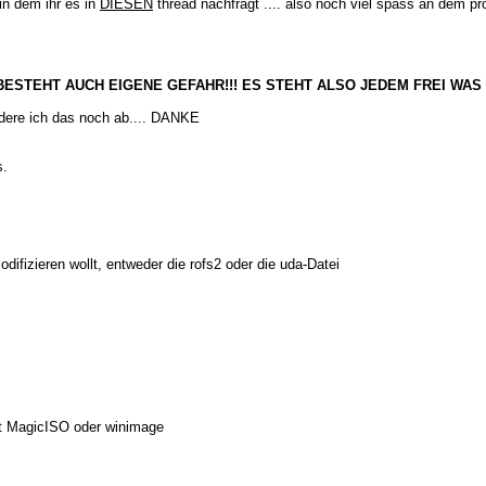
in dem ihr es in
DIESEN
thread nachfragt .... also noch viel spass an dem prog
BESTEHT AUCH EIGENE GEFAHR!!! ES STEHT ALSO JEDEM FREI WAS E
ndere ich das noch ab.... DANKE
s.
difizieren wollt, entweder die rofs2 oder die uda-Datei
 mit MagicISO oder winimage