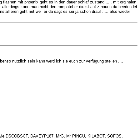
flashen mit phoenix geht es in den dauer schlaf zustand ..... mit orginalen
.... allerdings kann man nicht den rompatcher direkt auf z hauen da beedendet
stallieren geht net weil er da sagt es sei ja schon drauf ..... also wieder
benso nützlich sein kann werd ich sie euch zur verfügung stellen ....
k Team wie DSCOBSCT, DAVEYP187, MrG, Mr PINGU, KILABOT, SOFOS,