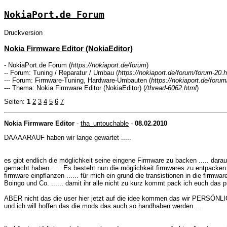
NokiaPort.de Forum
Druckversion
Nokia Firmware Editor (NokiaEditor)
- NokiaPort.de Forum (
https://nokiaport.de/forum
)
-- Forum: Tuning / Reparatur / Umbau (
https://nokiaport.de/forum/forum-20.
--- Forum: Firmware-Tuning, Hardware-Umbauten (
https://nokiaport.de/foru
--- Thema: Nokia Firmware Editor (NokiaEditor) (
/thread-6062.html
)
Seiten:
1
2
3
4
5
6
7
Nokia Firmware Editor
-
tha_untouchable
-
08.02.2010
DAAAARAUF haben wir lange gewartet .....
es gibt endlich die möglichkeit seine eingene Firmware zu backen ..... dara
gemacht haben ..... Es besteht nun die möglichkeit firmwares zu entpacken
firmware einpflanzen ...... für mich ein grund die transistionen in die firmw
Boingo und Co. ...... damit ihr alle nicht zu kurz kommt pack ich euch das p
ABER nicht das die user hier jetzt auf die idee kommen das wir PERS
und ich will hoffen das die mods das auch so handhaben werden ....