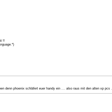
t !!
anguage.*)
en denn phoenix schläfert euer handy ein .... also raus mit den alten xp pcs ..