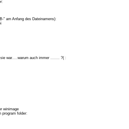
r:
EB-" am Anfang des Dateinamens):
i
sie war.....warum auch immer ........ ?( :
 or winimage
n program folder: