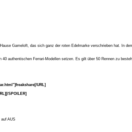
 Hause Gameloft, das sich ganz der roten Edelmarke verschrieben hat. In de
on 40 authentischen Ferrari-Modellen setzen. Es gilt über 50 Rennen zu beste
ar.html"]freakshare[/URL]
URL][/SPOILER]
r auf AUS