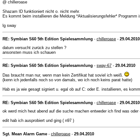
@ chilleroase
Shazam ID funktioniert nicht o. nicht mehr.
Es kommt beim installieren die Meldung *Aktualisierungsfehler* Programm ist
lg sway
RE: Symbian S60 5th Edition Spielesammlung
-
chilleroase
-
29.04.2010
datum versucht zurück zu stellen ?
ansonsten muss ich schauen
RE: Symbian S60 5th Edition Spielesammlung
-
sway-67
-
29.04.2010
Das braucht man nur, wenn man kein Zertifikat hat soviel ich weiß.
(kenn ich jedenfalls noch so von damals, wo ich noch keins parat hatte)
Hab es ja wie gesagt signiert u. egal ob auf C: oder E. installieren, es komm
RE: Symbian S60 5th Edition Spielesammlung
-
chilleroase
-
29.04.2010
ok werd mich heut abend auf die suche machen entweder ich find was ode
edit hab ich ausprobiert und ging ( n97 )
Sgt. Mean Alarm Game
-
chilleroase
-
29.04.2010