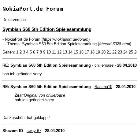
NokiaPort.de Forum
Druckversion
Symbian S60 5th Edition Spielesammlung
- NokiaPort.de Forum (
https://nokiaport.de/forum
)
--- Thema: Symbian S60 5th Edition Spielesammlung (
/thread-6028.html
)
Seiten:
1
2
3
4
5
6
7
8
9
10
11
12
13
14
15
16
17
18
19
20
21
22
23
24
25
2
RE: Symbian S60 5th Edition Spielesammlung
-
chilleroase
-
28.04.2010
hab ich geändert sorry
RE: Symbian S60 5th Edition Spielesammlung
-
Sascha10
-
28.04.2010
Zitat:
Original von chilleroase
hab ich geändert sorry
Dankeschön, hat geklappt!
Shazam ID
-
sway-67
-
28.04.2010