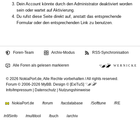
Dein Account könnte durch den Administrator deaktiviert worden
sein oder wartet auf Aktivierung.
Du rufst diese Seite direkt auf, anstatt das entsprechende
Formular oder den entsprechenden Link zu benutzen.
Foren-Team
Archiv-Modus
RSS-Synchronisation
Alle Foren als gelesen markieren
W E R N I C K E
© 2026 NokiaPort.de,
Alle Rechte vorbehalten /
All rights reserved.
Forum © 2006-2026
MyBB
.
Design © [ExiTuS]
Info/Impressum
|
Datenschutz
|
Nutzungshinweise
NokiaPort.de
/forum
/tacdatabase
/Softtune
/RE
/n95info
/multitool
/buch
/archiv