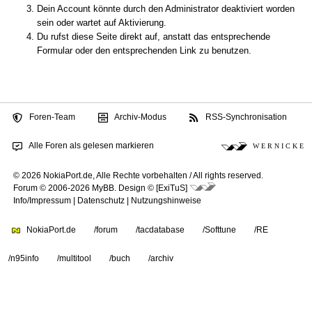
Dein Account könnte durch den Administrator deaktiviert worden
sein oder wartet auf Aktivierung.
Du rufst diese Seite direkt auf, anstatt das entsprechende
Formular oder den entsprechenden Link zu benutzen.
Foren-Team
Archiv-Modus
RSS-Synchronisation
Alle Foren als gelesen markieren
W E R N I C K E
© 2026 NokiaPort.de,
Alle Rechte vorbehalten /
All rights reserved.
Forum © 2006-2026
MyBB
.
Design © [ExiTuS]
Info/Impressum
|
Datenschutz
|
Nutzungshinweise
NokiaPort.de
/forum
/tacdatabase
/Softtune
/RE
/n95info
/multitool
/buch
/archiv