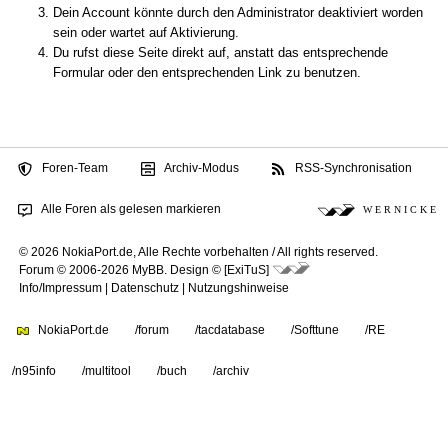
Dein Account könnte durch den Administrator deaktiviert worden
sein oder wartet auf Aktivierung.
Du rufst diese Seite direkt auf, anstatt das entsprechende
Formular oder den entsprechenden Link zu benutzen.
Foren-Team
Archiv-Modus
RSS-Synchronisation
Alle Foren als gelesen markieren
W E R N I C K E
© 2026 NokiaPort.de,
Alle Rechte vorbehalten /
All rights reserved.
Forum © 2006-2026
MyBB
.
Design © [ExiTuS]
Info/Impressum
|
Datenschutz
|
Nutzungshinweise
NokiaPort.de
/forum
/tacdatabase
/Softtune
/RE
/n95info
/multitool
/buch
/archiv