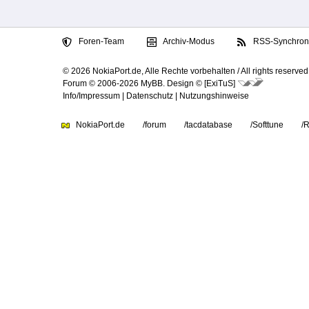
Foren-Team
Archiv-Modus
RSS-Synchroni
© 2026 NokiaPort.de,
Alle Rechte vorbehalten /
All rights reserved
Forum © 2006-2026
MyBB
.
Design © [ExiTuS]
Info/Impressum
|
Datenschutz
|
Nutzungshinweise
NokiaPort.de
/forum
/tacdatabase
/Softtune
/