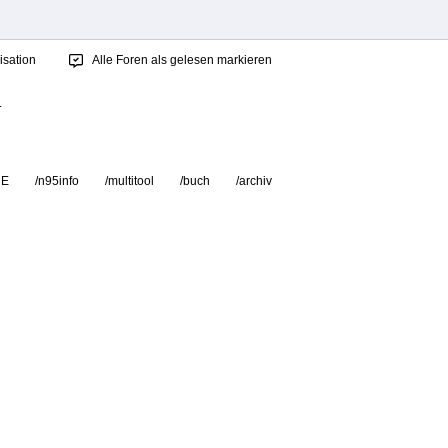
sation
Alle Foren als gelesen markieren
.
RE
/n95info
/multitool
/buch
/archiv