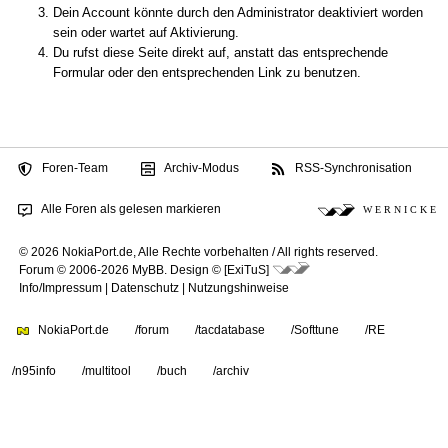
Dein Account könnte durch den Administrator deaktiviert worden
sein oder wartet auf Aktivierung.
Du rufst diese Seite direkt auf, anstatt das entsprechende
Formular oder den entsprechenden Link zu benutzen.
Foren-Team
Archiv-Modus
RSS-Synchronisation
Alle Foren als gelesen markieren
W E R N I C K E
© 2026 NokiaPort.de,
Alle Rechte vorbehalten /
All rights reserved.
Forum © 2006-2026
MyBB
.
Design © [ExiTuS]
Info/Impressum
|
Datenschutz
|
Nutzungshinweise
NokiaPort.de
/forum
/tacdatabase
/Softtune
/RE
/n95info
/multitool
/buch
/archiv