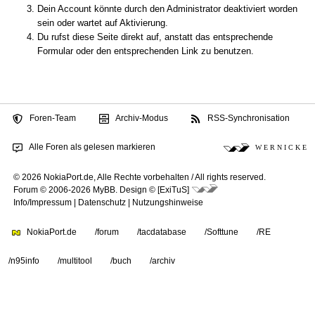
Dein Account könnte durch den Administrator deaktiviert worden
sein oder wartet auf Aktivierung.
Du rufst diese Seite direkt auf, anstatt das entsprechende
Formular oder den entsprechenden Link zu benutzen.
Foren-Team
Archiv-Modus
RSS-Synchronisation
Alle Foren als gelesen markieren
W E R N I C K E
© 2026 NokiaPort.de,
Alle Rechte vorbehalten /
All rights reserved.
Forum © 2006-2026
MyBB
.
Design © [ExiTuS]
Info/Impressum
|
Datenschutz
|
Nutzungshinweise
NokiaPort.de
/forum
/tacdatabase
/Softtune
/RE
/n95info
/multitool
/buch
/archiv