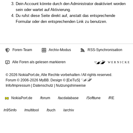
Dein Account könnte durch den Administrator deaktiviert worden
sein oder wartet auf Aktivierung.
Du rufst diese Seite direkt auf, anstatt das entsprechende
Formular oder den entsprechenden Link zu benutzen.
Foren-Team
Archiv-Modus
RSS-Synchronisation
Alle Foren als gelesen markieren
W E R N I C K E
© 2026 NokiaPort.de,
Alle Rechte vorbehalten /
All rights reserved.
Forum © 2006-2026
MyBB
.
Design © [ExiTuS]
Info/Impressum
|
Datenschutz
|
Nutzungshinweise
NokiaPort.de
/forum
/tacdatabase
/Softtune
/RE
/n95info
/multitool
/buch
/archiv