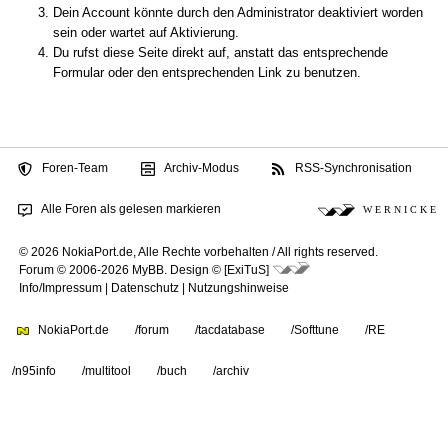
Dein Account könnte durch den Administrator deaktiviert worden
sein oder wartet auf Aktivierung.
Du rufst diese Seite direkt auf, anstatt das entsprechende
Formular oder den entsprechenden Link zu benutzen.
Foren-Team
Archiv-Modus
RSS-Synchronisation
Alle Foren als gelesen markieren
W E R N I C K E
© 2026 NokiaPort.de,
Alle Rechte vorbehalten /
All rights reserved.
Forum © 2006-2026
MyBB
.
Design © [ExiTuS]
Info/Impressum
|
Datenschutz
|
Nutzungshinweise
NokiaPort.de
/forum
/tacdatabase
/Softtune
/RE
/n95info
/multitool
/buch
/archiv