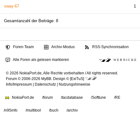
sway-67
1
Gesamtanzahl der Beiträge: 8
Foren-Team
Archiv-Modus
RSS-Synchronisation
Alle Foren als gelesen markieren
W E R N I C K E
© 2026 NokiaPort.de,
Alle Rechte vorbehalten /
All rights reserved.
Forum © 2006-2026
MyBB
.
Design © [ExiTuS]
Info/Impressum
|
Datenschutz
|
Nutzungshinweise
NokiaPort.de
/forum
/tacdatabase
/Softtune
/RE
/n95info
/multitool
/buch
/archiv