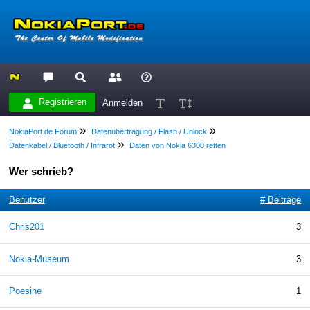
Registrieren
Anmelden
NokiaPort.de Forum
Datenübertragung / Flash / Unlock
Datenkabel / Bluetooth / Infrarot
Daten von Nokia 6300 retten
Wer schrieb?
Benutzer
# Beiträge
Chris201
3
Nokia-Museum
3
Poesine
1