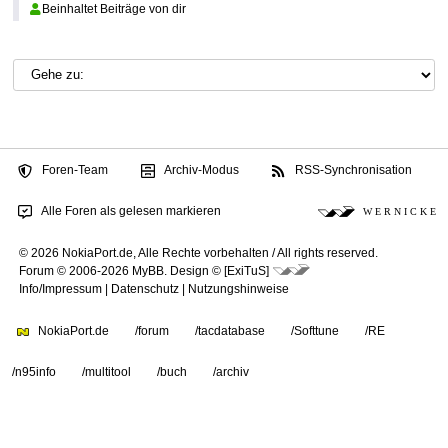
Beinhaltet Beiträge von dir
Foren-Team
Archiv-Modus
RSS-Synchronisation
Alle Foren als gelesen markieren
W E R N I C K E
© 2026 NokiaPort.de,
Alle Rechte vorbehalten /
All rights reserved.
Forum © 2006-2026
MyBB
.
Design © [ExiTuS]
Info/Impressum
|
Datenschutz
|
Nutzungshinweise
NokiaPort.de
/forum
/tacdatabase
/Softtune
/RE
/n95info
/multitool
/buch
/archiv