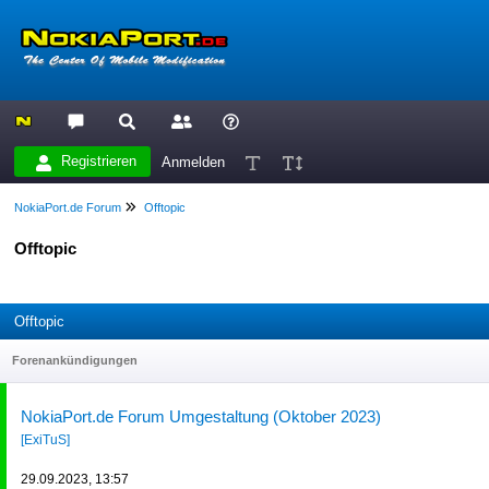
Registrieren
Anmelden
NokiaPort.de Forum
Offtopic
Offtopic
Offtopic
Forenankündigungen
NokiaPort.de Forum Umgestaltung (Oktober 2023)
[ExiTuS]
29.09.2023, 13:57