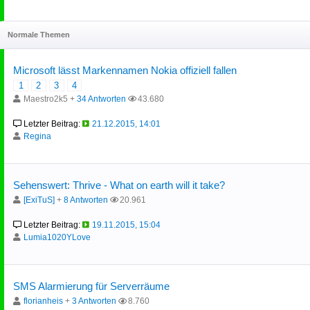
Normale Themen
Microsoft lässt Markennamen Nokia offiziell fallen
1
2
3
4
Maestro2k5 +
34 Antworten
43.680
Letzter Beitrag:
21.12.2015, 14:01
Regina
Sehenswert: Thrive - What on earth will it take?
[ExiTuS]
+
8 Antworten
20.961
Letzter Beitrag:
19.11.2015, 15:04
Lumia1020YLove
SMS Alarmierung für Serverräume
florianheis
+
3 Antworten
8.760