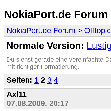
NokiaPort.de Forum
NokiaPort.de Forum
>
Offtopic
Normale Version:
Lusti
Du siehst gerade eine vereinfachte Da
mit richtiger Formatierung.
Seiten:
1
2
3
4
Axl11
07.08.2009, 20:17